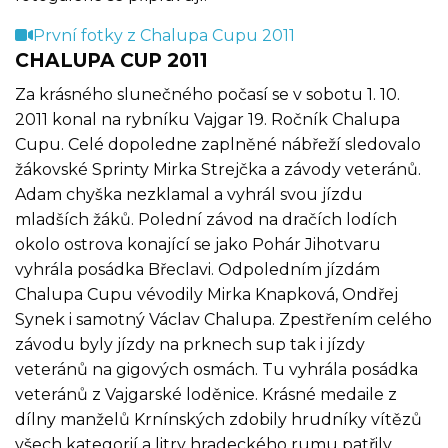
První fotky z Chalupa Cupu 2011
CHALUPA CUP 2011
Za krásného slunečného počasí se v sobotu 1. 10.
2011 konal na rybníku Vajgar 19. Ročník Chalupa
Cupu. Celé dopoledne zaplněné nábřeží sledovalo
žákovské Sprinty Mirka Strejčka a závody veteránů.
Adam chyška nezklamal a vyhrál svou jízdu
mladších žáků. Polední závod na dračích lodích
okolo ostrova konající se jako Pohár Jihotvaru
vyhrála posádka Břeclavi. Odpoledním jízdám
Chalupa Cupu vévodily Mirka Knapková, Ondřej
Synek i samotný Václav Chalupa. Zpestřením celého
závodu byly jízdy na prknech sup tak i jízdy
veteránů na gigových osmách. Tu vyhrála posádka
veteránů z Vajgarské loděnice. Krásné medaile z
dílny manželů Krnínských zdobily hrudníky vítězů
všech kategorií a litry hradeckého rumu patřily