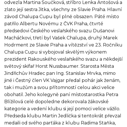
odvezla Martina Součková, stříbro Lenka Antošová a
zlato její sestra Jitka, všechny ze Slavie Praha. Hlavní
závod Chalupa Cupu byl plně obsazen. Páté místo
patřilo Albertu Novému z ČVK Praha, čtvrté
předsedovi Českého veslařského svazu Dušanovi
Macháčkovi, třetí byl Vašek Chalupa, druhý Marek
Hodrment ze Slavie Praha a vítězství ve 23. Ročníku
Chalupa Cupu si vybojoval skvělým výkonem
prezident Rakouského veslařského svazu a někdejší
světový skifař Horst Nussbaumer. Starosta Města
Jindřichův Hradec pan Ing. Stanislav Mrvka, mimo
jiné i Čestný člen VK Vajgar předal pohár jak ženám,
tak i mužům a svou přítomností celou akci velice
obohatil. Jeho kolegyně paní místostarostka Petra
Blížilová celé dopoledne dekorovala žákovské
kategorie a vedení klubu si její pomoci velice vážilo.
Předseda klubu Martin Jedlička si tentokrát převzal
medaili od svého parťáka z klubu Radima Staňka,