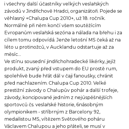
i všechny další účastníky velkých veslařských
závodů v Jindřichově Hradci, organizátoři. Pojede se
věhlasný +Chalupa Cup 2010+, už 18. ročník.
Normálně při něm končí všem soutěžícím
Evropanům veslařská sezóna a nálada na břehu i za
cílem tomu odpovídá. Jenže letošní MS čeká až na
léto u protinožců, v Aucklandu odstartuje až za
měsíc…
Ve stínu sousední jindřichohradecké likérky, jejíž
produkt, zvaný před vstupem do EU prostě rum,
spolehlivě bude hřát dál v čaji fanoušky, chránit
před nachlazením. Chalupa Cup 2010. Velké
prestižní závody o Chalupův pohár a další trofeje,
závody, koncipované jedním z nejúspěšnějších
sportovců čs. veslařské historie, 6násobným
olympionikem - stříbrným z Barcelony 92,
medailistou MS, vítězem Světového poháru
Václavem Chalupou a jeho přáteli, se musí v