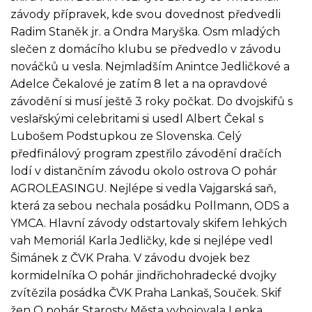
závody přípravek, kde svou dovednost předvedli
Radim Staněk jr. a Ondra Maryška. Osm mladých
slečen z domácího klubu se předvedlo v závodu
nováčků u vesla. Nejmladším Anintce Jedličkové a
Adelce Čekalové je zatím 8 let a na opravdové
závodění si musí ještě 3 roky počkat. Do dvojskifů s
veslařskými celebritami si usedl Albert Čekal s
Lubošem Podstupkou ze Slovenska. Celý
předfinálový program zpestřilo závodění dračích
lodí v distančním závodu okolo ostrova O pohár
AGROLEASINGU. Nejlépe si vedla Vajgarská saň,
která za sebou nechala posádku Pollmann, ODS a
YMCA. Hlavní závody odstartovaly skifem lehkých
vah Memoriál Karla Jedličky, kde si nejlépe vedl
Šimánek z ČVK Praha. V závodu dvojek bez
kormidelníka O pohár jindřichohradecké dvojky
zvítězila posádka ČVK Praha Lankaš, Souček. Skif
žen O pohár Starosty Města vybojovala Lenka