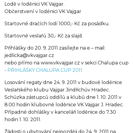
Lodě v loděnici VK Vajgar.
Občerstvení v loděnici VK Vajgar
Startovné dračích lodí 1000,- Kč za posádku.
Startovné veslařů 30,- Kč za slajd.
Přihlášky do 20. 9. 2011 zasílejte na e – mail:
jedlicka@vkvajgar.cz
nebo přímo na www.vkvajgar.cz v sekci Chalupa cup
-
PŘIHLÁŠKY CHALUPA CUP 2011
Losování regaty dne 24. 9. 2011 v budově loděnice
Veslařského klubu Vajgar Jindřichův Hradec.
Schůzka zástupců oddílů a klubů dne 1. 10. 2011 v
8.00 hodin klubovně loděnice VK Vajgar J. Hradec.
Případné dohlášky v kanceláři loděnice do 7.30
hodin 1. 10. 2011.
Žádosti o ubytování nejpozději do 24. 9. 2011 na