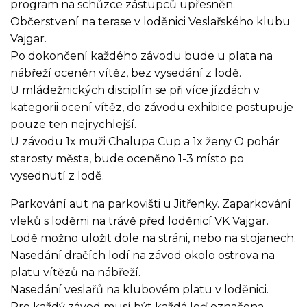
program na schůzce zástupců upřesněn.
Občerstvení na terase v loděnici Veslařského klubu
Vajgar.
Po dokončení každého závodu bude u plata na
nábřeží oceněn vítěz, bez vysedání z lodě.
U mládežnických disciplín se při více jízdách v
kategorii ocení vítěz, do závodu exhibice postupuje
pouze ten nejrychlejší.
U závodu 1x muži Chalupa Cup a 1x ženy O pohár
starosty města, bude oceněno 1-3 místo po
vysednutí z lodě.
Parkování aut na parkovišti u Jitřenky. Zaparkování
vleků s loděmi na trávě před loděnicí VK Vajgar.
Lodě možno uložit dole na stráni, nebo na stojanech.
Nasedání dračích lodí na závod okolo ostrova na
platu vítězů na nábřeží.
Nasedání veslařů na klubovém platu v loděnici.
Pro každý závod musí být každá loď označena