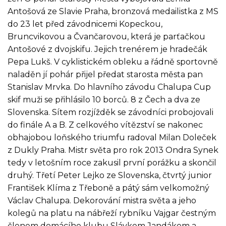
Antošová ze Slavie Praha, bronzová medailistka z MS
do 23 let před závodnicemi Kopeckou,
Bruncvikovou a Čvančarovou, která je parťačkou
Antošové z dvojskifu. Jejich trenérem je hradečák
Pepa Lukš. V cyklistickém obleku a řádně sportovně
naladěn jí pohár přijel předat starosta města pan
Stanislav Mrvka. Do hlavního závodu Chalupa Cup
skif muži se přihlásilo 10 borců. 8 z Čech a dva ze
Slovenska. Sítem rozjížděk se závodníci probojovali
do finále A a B. Z celkového vítězství se nakonec
obhajobou loňského triumfu radoval Milan Doleček
z Dukly Praha. Mistr světa pro rok 2013 Ondra Synek
tedy v letošním roce zakusil první porážku a skončil
druhý. Třetí Peter Lejko ze Slovenska, čtvrtý junior
František Klíma z Třeboně a pátý sám velkomožný
Václav Chalupa. Dekorování mistra světa a jeho
kolegů na platu na nábřeží rybníku Vajgar čestným
členem domácího klubu Slávkem Jandákem a