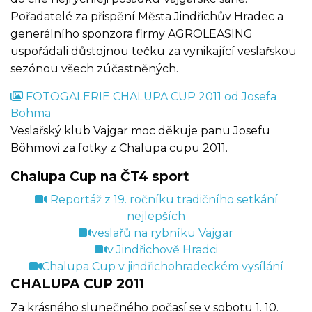
Pořadatelé za přispění Města Jindřichův Hradec a
generálního sponzora firmy AGROLEASING
uspořádali důstojnou tečku za vynikající veslařskou
sezónou všech zúčastněných.
FOTOGALERIE CHALUPA CUP 2011 od Josefa
Böhma
Veslařský klub Vajgar moc děkuje panu Josefu
Böhmovi za fotky z Chalupa cupu 2011.
Chalupa Cup na ČT4 sport
Reportáž z 19. ročníku tradičního setkání
nejlepších
veslařů na rybníku Vajgar
v Jindřichově Hradci
Chalupa Cup v jindřichohradeckém vysílání
CHALUPA CUP 2011
Za krásného slunečného počasí se v sobotu 1. 10.