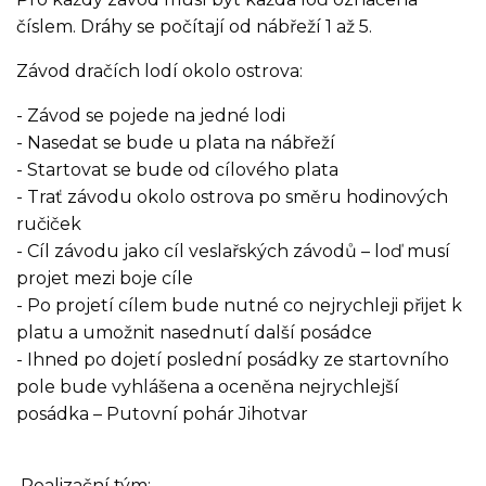
číslem. Dráhy se počítají od nábřeží 1 až 5.
Závod dračích lodí okolo ostrova:
- Závod se pojede na jedné lodi
- Nasedat se bude u plata na nábřeží
- Startovat se bude od cílového plata
- Trať závodu okolo ostrova po směru hodinových
ručiček
- Cíl závodu jako cíl veslařských závodů – loď musí
projet mezi boje cíle
- Po projetí cílem bude nutné co nejrychleji přijet k
platu a umožnit nasednutí další posádce
- Ihned po dojetí poslední posádky ze startovního
pole bude vyhlášena a oceněna nejrychlejší
posádka – Putovní pohár Jihotvar
Realizační tým: