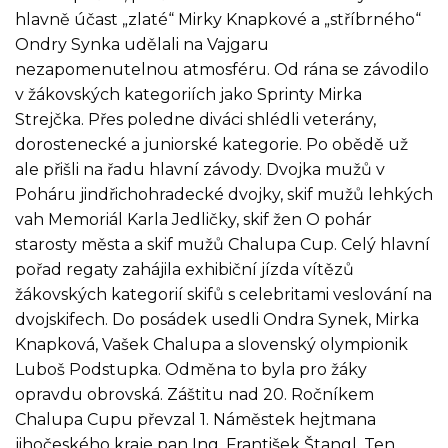
hlavně účast „zlaté“ Mirky Knapkové a „stříbrného“
Ondry Synka udělali na Vajgaru
nezapomenutelnou atmosféru. Od rána se závodilo
v žákovských kategoriích jako Sprinty Mirka
Strejčka. Přes poledne diváci shlédli veterány,
dorostenecké a juniorské kategorie. Po obědě už
ale přišli na řadu hlavní závody. Dvojka mužů v
Poháru jindřichohradecké dvojky, skif mužů lehkých
vah Memoriál Karla Jedličky, skif žen O pohár
starosty města a skif mužů Chalupa Cup. Celý hlavní
pořad regaty zahájila exhibiční jízda vítězů
žákovských kategorií skifů s celebritami veslování na
dvojskifech. Do posádek usedli Ondra Synek, Mirka
Knapková, Vašek Chalupa a slovenský olympionik
Luboš Podstupka. Odměna to byla pro žáky
opravdu obrovská. Záštitu nad 20. Ročníkem
Chalupa Cupu převzal 1. Náměstek hejtmana
jihočeského kraje pan Ing. František Štangl. Ten