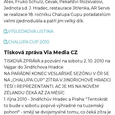
Atex, Fruko Schulz, Čevak, Pekařství Rozsívalovi,
Jednota s.d. J. Hradec, restaurace Jitřenka, AR Servis
se realizace 18. ročníku Chalupa Cupu pořadatelům
velmi zjednodušila a patří jim velký dík.
VÝSLEDKOVÁ LISTINA
CHALUPA CUP 2010
Tisková zpráva Via Media CZ
TISKOVÁ ZPRÁVA a pozvání na sobotu 2. 10. 2010 na
Vajgar do Jindřichova Hradce:
NA PARÁDNÍ KONEC VESLAŘSKÉ SEZÓNU V ČR SE
NA „CHALUPA CUP“ ZÍTRA V JINDŘICHOVĚ HRADCI
TĚŠÍ I REPREZENTANTI. AČ JE MS NA NOVÉM
ZÉLANDU ČEKÁ AŽ ZA MĚSÍC
1. října 2010 - Jindřichův Hradec a Praha: "Tentokrát
to bude v sobotu poprvé výhradně na tuzemský
pohon!" - smějí se dvojsmyslně tomu, co čeká zítra je