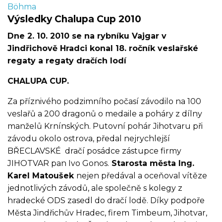
Böhma
Výsledky Chalupa Cup 2010
Dne 2. 10. 2010 se na rybníku Vajgar v
Jindřichově Hradci konal 18. ročník veslařské
regaty a regaty dračích lodí
CHALUPA CUP.
Za příznivého podzimního počasí závodilo na 100
veslařů a 200 dragonů o medaile a poháry z dílny
manželů Krnínských. Putovní pohár Jihotvaru při
závodu okolo ostrova, předal nejrychlejší
BŘECLAVSKÉ dračí posádce zástupce firmy
JIHOTVAR pan Ivo Gonos.
Starosta města Ing.
Karel Matoušek
nejen předával a oceňoval vítěze
jednotlivých závodů, ale společně s kolegy z
hradecké ODS zasedl do dračí lodě. Díky podpoře
Města Jindřichův Hradec, firem Timbeum, Jihotvar,