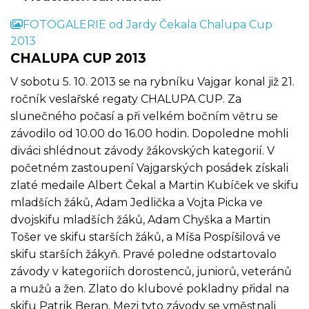
FOTOGALERIE od Jardy Čekala Chalupa Cup
2013
CHALUPA CUP 2013
V sobotu 5. 10. 2013 se na rybníku Vajgar konal již 21.
ročník veslařské regaty CHALUPA CUP. Za
slunečného počasí a při velkém bočním větru se
závodilo od 10.00 do 16.00 hodin. Dopoledne mohli
diváci shlédnout závody žákovských kategorií. V
početném zastoupení Vajgarských posádek získali
zlaté medaile Albert Čekal a Martin Kubíček ve skifu
mladších žáků, Adam Jedlička a Vojta Picka ve
dvojskifu mladších žáků, Adam Chyška a Martin
Tošer ve skifu starších žáků, a Míša Pospíšilová ve
skifu starších žákyň. Pravé poledne odstartovalo
závody v kategoriích dorostenců, juniorů, veteránů
a mužů a žen. Zlato do klubové pokladny přidal na
skifu Patrik Beran. Mezi tyto závody se vměstnali