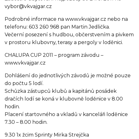
vybor@vkvajgar.cz
Podrobné informace na www.vkvajgar.cz nebo na
telefonu: 603 260 968 pan Martin Jedlička.
Večerní posezení s hudbou, občerstvením a pivkem
v prostoru klubovny, terasy a pergoly v loděnici.
CHALUPA CUP 2011 – program závodu –
www.vkvajgar.cz
Dohlášení do jednotlivých závodů je možné pouze
do počtu 5 lodí.
Schůzka zástupců klubů a kapitánů posádek
dračích lodí se koná v klubovně loděnice v 8.00
hodin.
Placení startovného a vkladů v kanceláři loděnice
7.30 – 8.00 hodin.
9.30 1x žcim Sprinty Mirka Strejčka