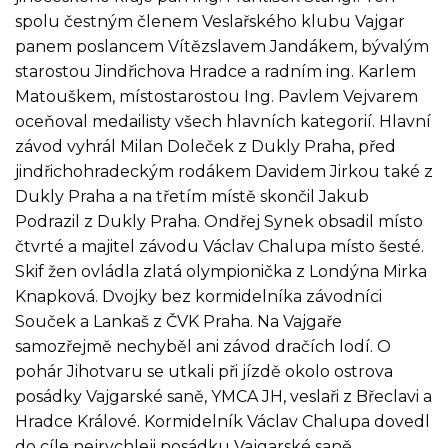
spolu čestným členem Veslařského klubu Vajgar
panem poslancem Vítězslavem Jandákem, bývalým
starostou Jindřichova Hradce a radním ing. Karlem
Matouškem, místostarostou Ing. Pavlem Vejvarem
oceňoval medailisty všech hlavních kategorií. Hlavní
závod vyhrál Milan Doleček z Dukly Praha, před
jindřichohradeckým rodákem Davidem Jirkou také z
Dukly Praha a na třetím místě skončil Jakub
Podrazil z Dukly Praha. Ondřej Synek obsadil místo
čtvrté a majitel závodu Václav Chalupa místo šesté.
Skif žen ovládla zlatá olympionička z Londýna Mirka
Knapková. Dvojky bez kormidelníka závodníci
Souček a Lankaš z ČVK Praha. Na Vajgaře
samozřejmě nechyběl ani závod dračích lodí. O
pohár Jihotvaru se utkali při jízdě okolo ostrova
posádky Vajgarské saně, YMCA JH, veslaři z Břeclavi a
Hradce Králové. Kormidelník Václav Chalupa dovedl
do cíle nejrychleji posádku Vajgarské saně.