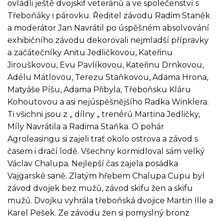
ovládli ještě dvojskif veteránů a ve společenství s
Třeboňáky i párovku. Ředitel závodu Radim Staněk
a moderátor Jan Navrátil po úspěšném absolvování
exhibičního závodu dekorovali nejmladší přípravky
a začátečníky Anitu Jedličkovou, Kateřinu
Jirouškovou, Evu Pavlíkovou, Kateřinu Drnkovou,
Adélu Mátlovou, Terezu Staňkovou, Adama Hrona,
Matyáše Píšu, Adama Přibyla, Třeboňsku Kláru
Kohoutovou a asi nejúspěšnějšího Radka Winklera.
Ti všichni jsou z „ dílny „ trenérů Martina Jedličky,
Míly Navrátila a Radima Staňka. O pohár
Agroleasingu si zajeli trať okolo ostrova a závod s
časem i dračí lodě. Všechny kormidloval sám velký
Václav Chalupa. Nejlepší čas zajela posádka
Vajgarské saně. Zlatým hřebem Chalupa Cupu byl
závod dvojek bez mužů, závod skifu žen a skifu
mužů. Dvojku vyhrála třeboňská dvojice Martin Ille a
Karel Pešek. Ze závodu žen si pomyslný bronz