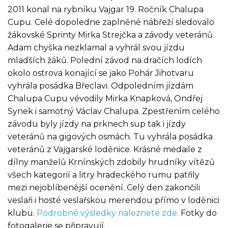
2011 konal na rybníku Vajgar 19. Ročník Chalupa
Cupu. Celé dopoledne zaplněné nábřeží sledovalo
žákovské Sprinty Mirka Strejčka a závody veteránů.
Adam chyška nezklamal a vyhrál svou jízdu
mladších žáků. Polední závod na dračích lodích
okolo ostrova konající se jako Pohár Jihotvaru
vyhrála posádka Břeclavi. Odpoledním jízdám
Chalupa Cupu vévodily Mirka Knapková, Ondřej
Synek i samotný Václav Chalupa. Zpestřením celého
závodu byly jízdy na prknech sup tak i jízdy
veteránů na gigových osmách. Tu vyhrála posádka
veteránů z Vajgarské loděnice. Krásné medaile z
dílny manželů Krnínských zdobily hrudníky vítězů
všech kategorií a litry hradeckého rumu patřily
mezi nejoblíbenější ocenění. Celý den zakončili
veslaři i hosté veslařskou merendou přímo v loděnici
klubu.
Podrobné výsledky naleznete zde.
Fotky do
fotogalerie se připravují.