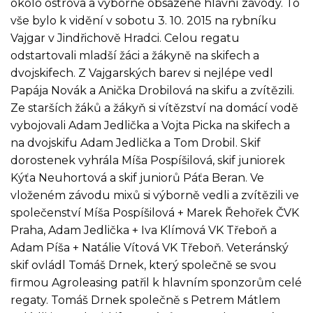
okolo ostrova a výborně obsazené hlavní závody. To
vše bylo k vidění v sobotu 3. 10. 2015 na rybníku
Vajgar v Jindřichově Hradci. Celou regatu
odstartovali mladší žáci a žákyně na skifech a
dvojskifech. Z Vajgarských barev si nejlépe vedl
Papája Novák a Anička Drobilová na skifu a zvítězili.
Ze starších žáků a žákyň si vítězství na domácí vodě
vybojovali Adam Jedlička a Vojta Picka na skifech a
na dvojskifu Adam Jedlička a Tom Drobil. Skif
dorostenek vyhrála Míša Pospíšilová, skif juniorek
Kýťa Neuhortová a skif juniorů Páťa Beran. Ve
vloženém závodu mixů si výborně vedli a zvítězili ve
společenství Míša Pospíšilová + Marek Řehořek ČVK
Praha, Adam Jedlička + Iva Klímová VK Třeboň a
Adam Píša + Natálie Vítová VK Třeboň. Veteránský
skif ovládl Tomáš Drnek, který společně se svou
firmou Agroleasing patřil k hlavním sponzorům celé
regaty. Tomáš Drnek společně s Petrem Mátlem