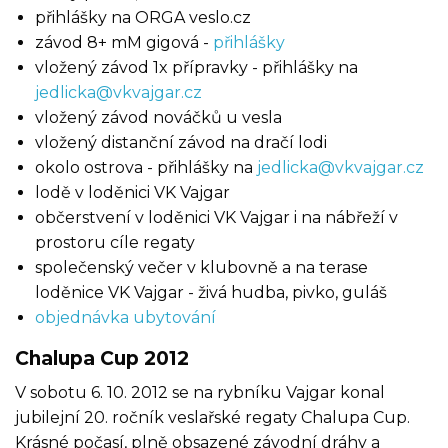
přihlášky na ORGA veslo.cz
závod 8+ mM gigová -
přihlášky
vložený závod 1x přípravky - přihlášky na
jedlicka@vkvajgar.cz
vložený závod nováčků u vesla
vložený distanční závod na dračí lodi
okolo ostrova - přihlášky na
jedlicka@vkvajgar.cz
lodě v loděnici VK Vajgar
občerstvení v loděnici VK Vajgar i na nábřeží v
prostoru cíle regaty
společenský večer v klubovně a na terase
loděnice VK Vajgar - živá hudba, pivko, guláš
objednávka ubytování
Chalupa Cup 2012
V sobotu 6. 10. 2012 se na rybníku Vajgar konal
jubilejní 20. ročník veslařské regaty Chalupa Cup.
Krásné počasí, plně obsazené závodní dráhy a