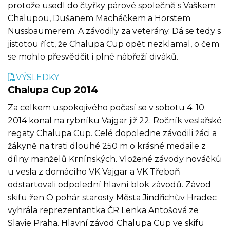
protože usedl do čtyřky párové společně s Vaškem
Chalupou, Dušanem Macháčkem a Horstem
Nussbaumerem. A závodily za veterány. Dá se tedy s
jistotou říct, že Chalupa Cup opět nezklamal, o čem
se mohlo přesvědčit i plné nábřeží diváků.
VÝSLEDKY
Chalupa Cup 2014
Za celkem uspokojivého počasí se v sobotu 4. 10.
2014 konal na rybníku Vajgar již 22. Ročník veslařské
regaty Chalupa Cup. Celé dopoledne závodili žáci a
žákyně na trati dlouhé 250 m o krásné medaile z
dílny manželů Krnínských. Vložené závody nováčků
u vesla z domácího VK Vajgar a VK Třeboň
odstartovali odpolední hlavní blok závodů. Závod
skifu žen O pohár starosty Města Jindřichův Hradec
vyhrála reprezentantka ČR Lenka Antošová ze
Slavie Praha. Hlavní závod Chalupa Cup ve skifu