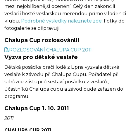
mezi nejoblíbenější ocenění. Celý den zakončili
veslaři i hosté veslařskou merendou přímo v loděnici
klubu.
Podrobné výsledky naleznete zde.
Fotky do
fotogalerie se připravují.
Chalupa Cup rozlosován!!!
ROZLOSOVÁNÍ CHALUPA CUP 2011
Výzva pro dětské veslaře
Dětská posádka dračí lodě z Lipna vyzvala dětské
veslaře k závodu při Chalupa Cupu. Pořadatel při
schůzce zástupců sestaví posádku z veslařů ,
účastníků Chalupa cupu a závod bude zařazen do
programu.
Chalupa Cup 1. 10. 2011
2011
CHALUPA CUP 2011