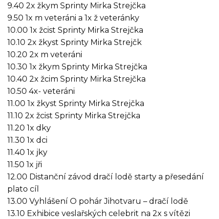
9.40 2x žkym Sprinty Mirka Strejčka
9.50 1x m veteráni a 1x ž veteránky
10.00 1x žcist Sprinty Mirka Strejčka
10.10 2x žkyst Sprinty Mirka Strejčk
10.20 2x m veteráni
10.30 1x žkym Sprinty Mirka Strejčka
10.40 2x žcim Sprinty Mirka Strejčka
10.50 4x- veteráni
11.00 1x žkyst Sprinty Mirka Strejčka
11.10 2x žcist Sprinty Mirka Strejčka
11.20 1x dky
11.30 1x dci
11.40 1x jky
11.50 1x jři
12.00 Distanční závod dračí lodě starty a přesedání
plato cíl
13.00 Vyhlášení O pohár Jihotvaru – dračí lodě
13.10 Exhibice veslařských celebrit na 2x s vítězi