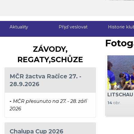
Aktuality
Přijď veslovat
Historie klu
Fotoga
ZÁVODY,
REGATY,SCHŮZE
MČR žactva Račice 27. -
28.9.2026
LITSCHAU 
-
MČR přesunuto na 27. - 28. září
14
obr.
2026
Chalupa Cup 2026