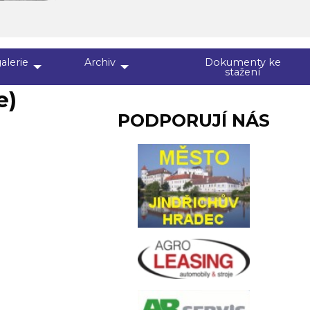
alerie
Archiv
Dokumenty ke
stažení
e)
PODPORUJÍ NÁS