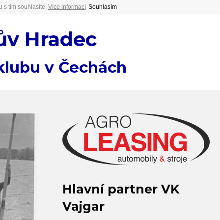
 s tím souhlasíte.
Více informací
Souhlasím
ův Hradec
 klubu v Čechách
Hlavní partner VK
Vajgar