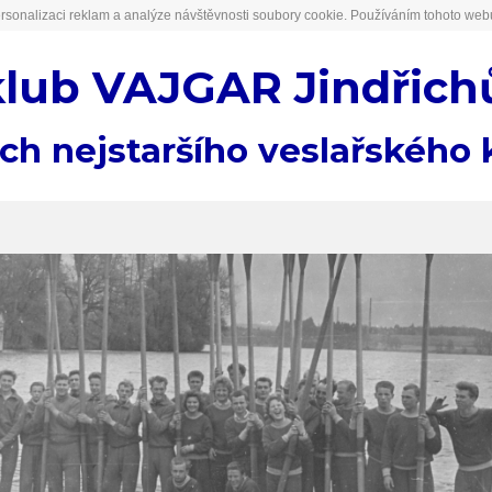
rsonalizaci reklam a analýze návštěvnosti soubory cookie. Používáním tohoto webu
klub VAJGAR Jindřich
ách nejstaršího veslařského