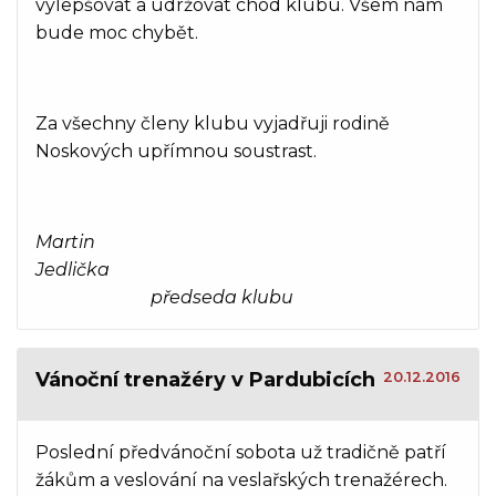
vylepšovat a udržovat chod klubu. Všem nám
bude moc chybět.
Za všechny členy klubu vyjadřuji rodině
Noskových upřímnou soustrast.
Martin
Jedličk
předseda klubu
Vánoční trenažéry v Pardubicích
20.12.2016
Poslední předvánoční sobota už tradičně patří
žákům a veslování na veslařských trenažérech.