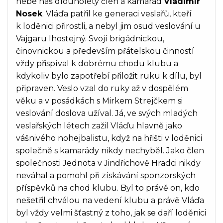
nebe náš dlouholetý člen a kamarád
Vladimír
Nosek
. Vláďa patřil ke generaci veslařů, kteří
k loděnici přirostli, a nebyl jim osud veslování u
Vajgaru lhostejný. Svojí brigádnickou,
činovnickou a především přátelskou činností
vždy přispíval k dobrému chodu klubu a
kdykoliv bylo zapotřebí přiložit ruku k dílu, byl
připraven. Veslo vzal do ruky až v dospělém
věku a v posádkách s Mirkem Strejčkem si
veslování doslova užíval. Já, ve svých mladých
veslařských létech zažil Vláďu hlavně jako
vášnivého nohejbalistu, když na hřišti v loděnici
společně s kamarády nikdy nechyběl. Jako člen
společnosti Jednota v Jindřichově Hradci nikdy
neváhal a pomohl při získávání sponzorských
příspěvků na chod klubu. Byl to právě on, kdo
nešetřil chválou na vedení klubu a právě Vláďa
byl vždy velmi šťastný z toho, jak se daří loděnici