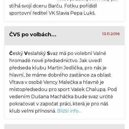
stíhá svojí dceru Barču. Fotku pořídidl
sportovní ředitel VK Slavia Pepa Lukš.
ČVS po volbách...
13.11.2016
Č
eský
V
eslařský
S
vaz má po volební Valné
hromadě nové předsednictvo. Jak uvedl
předseda klubu Martin Jedlička, pro nás je
hlavní, že máme dobrého zastánce za oblast
Vltava v osobě Vency Malečka a hlavně je
místopředsedou pro sport Vašek Chalupa. Pod
vedením Dušana Macháčka bude svaz určitě
pokračovat v započat práci, která je pro náš
klub velmi přínosná.
Bližší info...