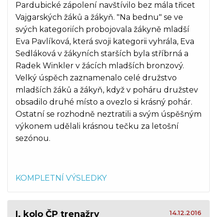
Pardubické zápolení navštívilo bez mála třicet
Vajgarských žáků a žákyň. "Na bednu" se ve
svých kategoriích probojovala žákyně mladší
Eva Pavlíková, která svoji kategorii vyhrála, Eva
Sedláková v žákyních starších byla stříbrná a
Radek Winkler v žácích mladších bronzový.
Velký úspěch zaznamenalo celé družstvo
mladších žáků a žákyň, když v poháru družstev
obsadilo druhé místo a ovezlo si krásný pohár.
Ostatní se rozhodně neztratili a svým úspěšným
výkonem udělali krásnou tečku za letošní
sezónou.
KOMPLETNÍ VÝSLEDKY
I. kolo ČP trenažry
14.12.2016