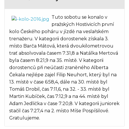
Tuto sobotu se konalo v
pražských Hostivicích první
kolo Českého poháru v jízdě na veslařském
trenažeru. V kategorii dorostenek získala 3.
místo Barča Mátová, která dvoukilometrovou
trať absolvovala časem 7:31,8 a Natálka Mertová
byla časem 8:21,9 na 35. místě. V kategorii
dorostenců při neúčasti zraněného Alberta
Čekala nejlépe zajel Filip Neuhort, který byl na
13. místě v čase 6:58,4, dále na 30. místě byl
Tomáš Drobil, čas 7:11,6, na 32. - 33. místě byl
Martin Kubíček, čas 7:12,9 a na 44. místě byl
Adam Jedlička v čase 7:20,8. V kategorii juniorek
stačil čas 7:27,4 na 2. místo Míše Pospíšilové.
Gratulujeme.