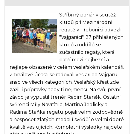
Stříbrný pohár v soutěži
klubů při Mezinárodní
regatě v Třeboni si odvezli
"Vajgaráci". 27 přihlášených
klubů a oddílů se
zůčastnilo regaty, která
patří mezi nejhezčí a
nejlépe obsazené v celém veslařském kalendáři.
Z finálové účasti se radovali veslaři od Vajgaru
snad ve všech kategoriích. Veslařský křest zde
zažili i přípravky, tedy ti nejmenší. Na svůj první
závod je vypustil trenér Radim Staněk. Ostatní
svěřenci Míly Navrátila, Martina Jedličky a
Radima Staňka regatu pojali velmi zodpovědně
a nespočet zlatých medailí svědčí o velmi dobré
kvalitě veslujících. Kompletní výsledky najdete