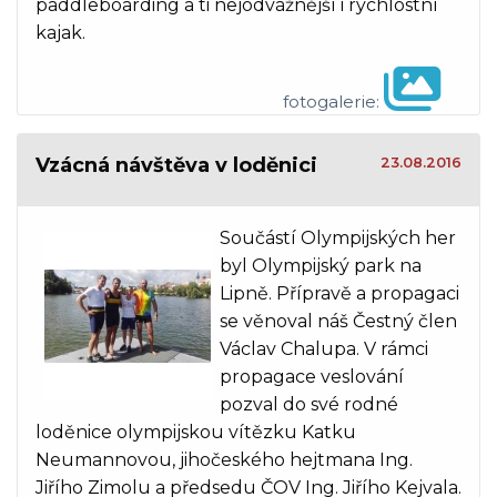
paddleboarding a ti nejodvážnější i rychlostní
kajak.
fotogalerie:
Vzácná návštěva v loděnici
23.08.2016
Součástí Olympijských her
byl Olympijský park na
Lipně. Přípravě a propagaci
se věnoval náš Čestný člen
Václav Chalupa. V rámci
propagace veslování
pozval do své rodné
loděnice olympijskou vítězku Katku
Neumannovou, jihočeského hejtmana Ing.
Jiřího Zimolu a předsedu ČOV Ing. Jiřího Kejvala.