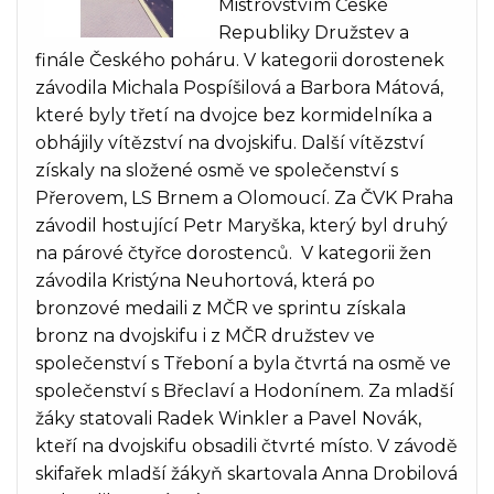
Mistrovstvím České
Republiky Družstev a
finále Českého poháru. V kategorii dorostenek
závodila Michala Pospíšilová a Barbora Mátová,
které byly třetí na dvojce bez kormidelníka a
obhájily vítězství na dvojskifu. Další vítězství
získaly na složené osmě ve společenství s
Přerovem, LS Brnem a Olomoucí. Za ČVK Praha
závodil hostující Petr Maryška, který byl druhý
na párové čtyřce dorostenců. V kategorii žen
závodila Kristýna Neuhortová, která po
bronzové medaili z MČR ve sprintu získala
bronz na dvojskifu i z MČR družstev ve
společenství s Třeboní a byla čtvrtá na osmě ve
společenství s Břeclaví a Hodonínem. Za mladší
žáky statovali Radek Winkler a Pavel Novák,
kteří na dvojskifu obsadili čtvrté místo. V závodě
skifařek mladší žákyň skartovala Anna Drobilová