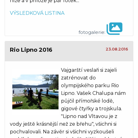
níže a v příloze je pár fotek...
VÝSLEDKOVÁ LISTINA
fotogalerie:
Rio Lipno 2016
23.08.2016
Vajgarští veslaři si zajeli
zatrénovat do
olympijského parku Rio
Lipno. Vašek Chalupa nám
půjčil přímořské lodě,
gigové čtyřky a trojskula.
"Lipno nad Vltavou je z
vody ještě krásnější než ze břehu", všichni si
pochvalovali. Na závěr si všichni vyzkoušeli