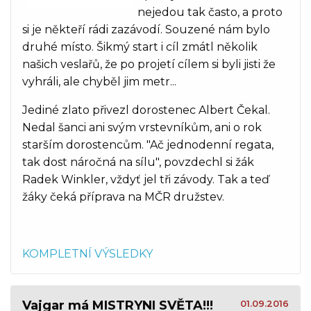
nejedou tak často, a proto
si je někteří rádi zazávodí. Souzené nám bylo
druhé místo. Šikmý start i cíl zmátl několik
našich veslařů, že po projetí cílem si byli jisti že
vyhráli, ale chyběl jim metr...
Jediné zlato přivezl dorostenec Albert Čekal.
Nedal šanci ani svým vrstevníkům, ani o rok
starším dorostencům. "Ač jednodenní regata,
tak dost náročná na sílu", povzdechl si žák
Radek Winkler, vždyť jel tři závody. Tak a teď
žáky čeká příprava na MČR družstev.
KOMPLETNÍ VÝSLEDKY
Vajgar má MISTRYNI SVĚTA!!!
01.09.2016