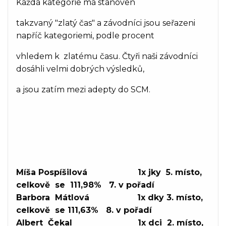
Každá kategorie má stanoven
takzvaný "zlatý čas" a závodníci jsou seřazeni
napříč kategoriemi, podle procent
vhledem k zlatému času. Čtyři naši závodníci
dosáhli velmi dobrých výsledků,
a jsou zatím mezi adepty do SCM.
Míša Pospíšilová 1x jky 5. místo,
celkově se 111,98% 7. v pořadí
Barbora Mátlová 1x dky 3. místo,
celkově se 111,63% 8. v pořadí
Albert Čekal 1x dci 2. místo,