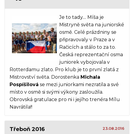
Je to tady.... Míša je
Mistryně světa na juniorské
osmě. Celé prázdniny se
připravovaly v Praze a v
Račicích a stálo to za to.
Česká reprezentační osma
juniorek vybojovala v
Rotterdamu zlato. Pro klub je to první zlatá z
Mistrovství světa. Dorostenka
Michala
Pospíšilová
se mezi juniorkami nezratila a své
místo v osmě si svými výkony zasloužila.
Obrovská gratulace pro ni i jejího trenéra Mílu
Navrátila!!
Třeboň 2016
23.08.2016