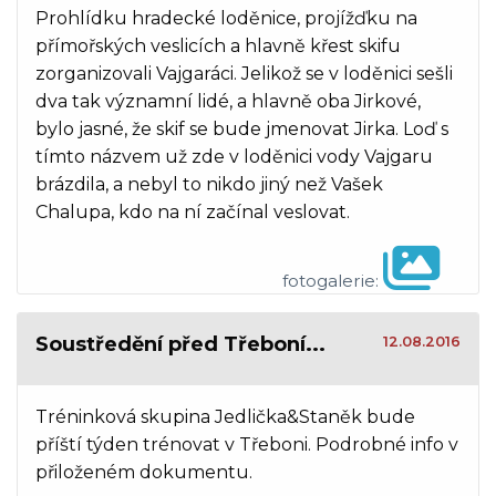
Prohlídku hradecké loděnice, projížďku na
přímořských veslicích a hlavně křest skifu
zorganizovali Vajgaráci. Jelikož se v loděnici sešli
dva tak významní lidé, a hlavně oba Jirkové,
bylo jasné, že skif se bude jmenovat Jirka. Loď s
tímto názvem už zde v loděnici vody Vajgaru
brázdila, a nebyl to nikdo jiný než Vašek
Chalupa, kdo na ní začínal veslovat.
fotogalerie:
Soustředění před Třeboní...
12.08.2016
Tréninková skupina Jedlička&Staněk bude
příští týden trénovat v Třeboni. Podrobné info v
přiloženém dokumentu.