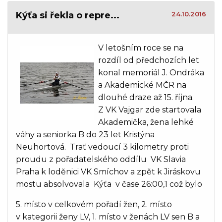
Kýťa si řekla o repre...
24.10.2016
V letošním roce se na
rozdíl od předchozích let
konal memoriál J. Ondráka
a Akademické MČR na
dlouhé draze až 15. října.
Z VK Vajgar zde startovala
Akademička, žena lehké
váhy a seniorka B do 23 let Kristýna
Neuhortová. Trať vedoucí 3 kilometry proti
proudu z pořadatelského oddílu VK Slavia
Praha k loděnici VK Smíchov a zpět k Jiráskovu
mostu absolvovala Kýťa v čase 26:00,1 což bylo
5. místo v celkovém pořadí žen, 2. místo
v kategorii ženy LV, 1. místo v ženách LV sen B a