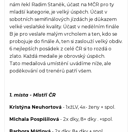
nám řekl Radim Staněk, účast na MČR pro ty
mladší kategorie, je velký úspěch. Účast v
sobotních semifinálových jízdách je důkazem
velké veslařské kvality. Účast v nedělním finále
B je pro veslaře malým vrcholem a ten, kdo se
probojuje do finále A, ten si zaslouží velký obdiv.
6 nejlepších posádek z celé ČR si to rozdá o
zlato. Každá medaile je obrovský úspěch.
Tato medailová umístění uvádíme níže, ale
poděkování od trenérů patří všem.
1. místa - Mistři ČR
Kristýna Neuhortová
- 1xžLV, 4x- ženy + spol.
Michala Pospíšilová
- 2x dky, 8+ dky . +spol.
Barbora Mátlová
- 2x dky, 8+ dky + spol.