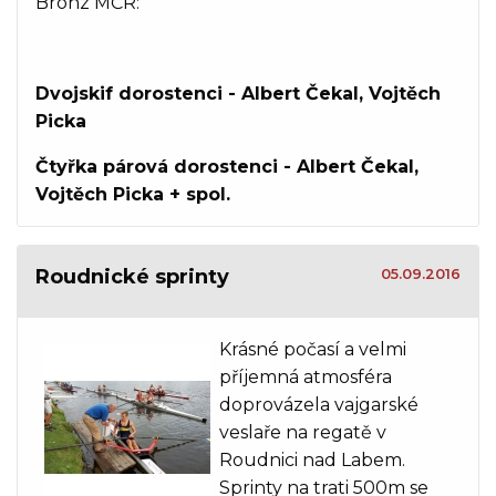
Bronz MČR:
Dvojskif dorostenci - Albert Čekal, Vojtěch
Picka
Čtyřka párová dorostenci - Albert Čekal,
Vojtěch Picka + spol.
Roudnické sprinty
05.09.2016
Krásné počasí a velmi
příjemná atmosféra
doprovázela vajgarské
veslaře na regatě v
Roudnici nad Labem.
Sprinty na trati 500m se