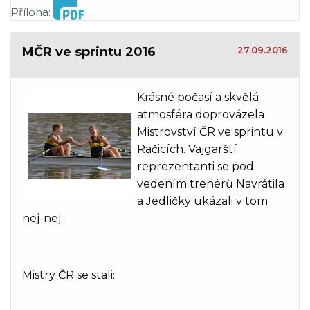
Příloha:
MČR ve sprintu 2016
27.09.2016
Krásné počasí a skvělá
atmosféra doprovázela
Mistrovství ČR ve sprintu v
Račicích. Vajgarští
reprezentanti se pod
vedením trenérů Navrátila
a Jedličky ukázali v tom
nej-nej...
Mistry ČR se stali: