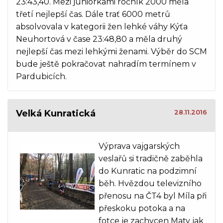
23:43,40. Mezi juniorkami ročník 2000 měla
třetí nejlepší čas. Dále trať 6000 metrů
absolvovala v kategorii žen lehké váhy Kýťa
Neuhortová v čase 23:48,80 a měla druhý
nejlepší čas mezi lehkými ženami. Výběr do SCM
bude ještě pokračovat nahradím termínem v
Pardubicích.
Velká Kunratická
28.11.2016
Výprava vajgarských
veslařů si tradičně zaběhla
do Kunratic na podzimní
běh. Hvězdou televizního
přenosu na ČT4 byl Míla při
přeskoku potoka a na
fotce je zachycen Maty jak