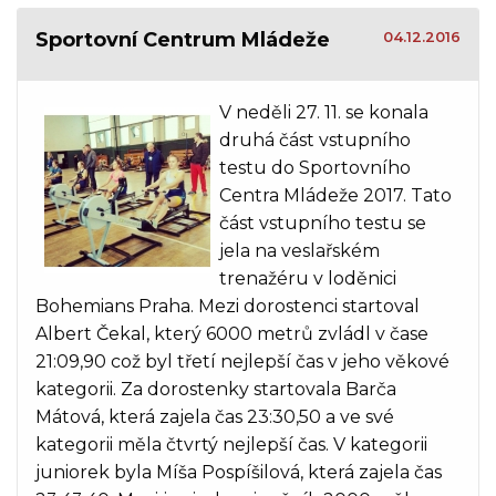
Sportovní Centrum Mládeže
04.12.2016
V neděli 27. 11. se konala
druhá část vstupního
testu do Sportovního
Centra Mládeže 2017. Tato
část vstupního testu se
jela na veslařském
trenažéru v loděnici
Bohemians Praha. Mezi dorostenci startoval
Albert Čekal, který 6000 metrů zvládl v čase
21:09,90 což byl třetí nejlepší čas v jeho věkové
kategorii. Za dorostenky startovala Barča
Mátová, která zajela čas 23:30,50 a ve své
kategorii měla čtvrtý nejlepší čas. V kategorii
juniorek byla Míša Pospíšilová, která zajela čas