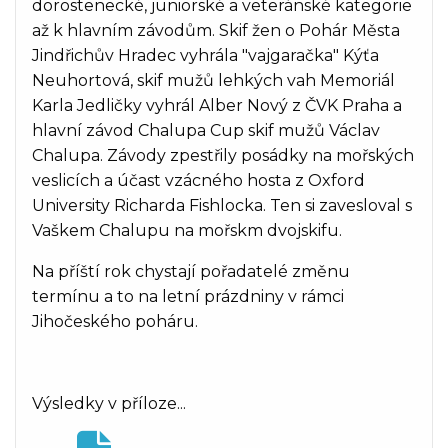
dorostenecké, juniorské a veteránské kategorie
až k hlavním závodům. Skif žen o Pohár Města
Jindřichův Hradec vyhrála "vajgaračka" Kýťa
Neuhortová, skif mužů lehkých vah Memoriál
Karla Jedličky vyhrál Alber Nový z ČVK Praha a
hlavní závod Chalupa Cup skif mužů Václav
Chalupa. Závody zpestřily posádky na mořských
veslicích a účast vzácného hosta z Oxford
University Richarda Fishlocka. Ten si zavesloval s
Vaškem Chalupu na mořskm dvojskifu.
Na příští rok chystají pořadatelé změnu
termínu a to na letní prázdniny v rámci
Jihočeského poháru.
Výsledky v příloze...