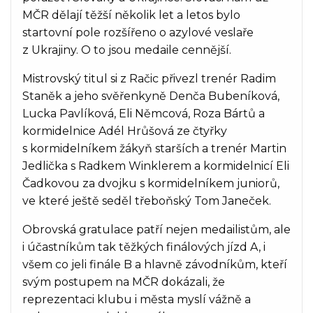
MČR dělají těžší několik let a letos bylo
startovní pole rozšířeno o azylové veslaře
z Ukrajiny. O to jsou medaile cennější.
Mistrovský titul si z Račic přivezl trenér Radim
Staněk a jeho svěřenkyně Denča Bubeníková,
Lucka Pavlíková, Eli Němcová, Roza Bártů a
kormidelnice Adél Hrůšová ze čtyřky
s kormidelníkem žákyň starších a trenér Martin
Jedlička s Radkem Winklerem a kormidelnicí Eli
Čadkovou za dvojku s kormidelníkem juniorů,
ve které ještě seděl třeboňský Tom Janeček.
Obrovská gratulace patří nejen medailistům, ale
i účastníkům tak těžkých finálových jízd A, i
všem co jeli finále B a hlavně závodníkům, kteří
svým postupem na MČR dokázali, že
reprezentaci klubu i města myslí vážně a