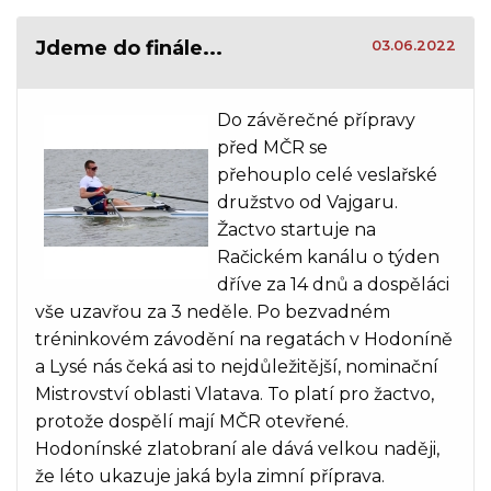
Jdeme do finále...
03.06.2022
Do závěrečné přípravy
před MČR se
přehouplo celé veslařské
družstvo od Vajgaru.
Žactvo startuje na
Račickém kanálu o týden
dříve za 14 dnů a dospěláci
vše uzavřou za 3 neděle. Po bezvadném
tréninkovém závodění na regatách v Hodoníně
a Lysé nás čeká asi to nejdůležitější, nominační
Mistrovství oblasti Vlatava. To platí pro žactvo,
protože dospělí mají MČR otevřené.
Hodonínské zlatobraní ale dává velkou naději,
že léto ukazuje jaká byla zimní příprava.