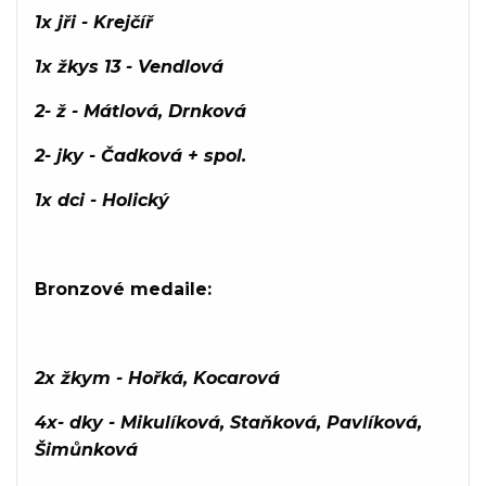
1x jři - Krejčíř
1x žkys 13 - Vendlová
2- ž - Mátlová, Drnková
2- jky - Čadková + spol.
1x dci - Holický
Bronzové medaile:
2x žkym - Hořká, Kocarová
4x- dky - Mikulíková, Staňková, Pavlíková,
Šimůnková