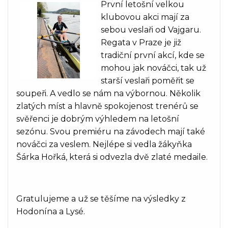
První letošní velkou
klubovou akci mají za
sebou veslaři od Vajgaru.
Regata v Praze je již
tradiční první akcí, kde se
mohou jak nováčci, tak už
starší veslaři poměřit se
soupeři. A vedlo se nám na výbornou. Několik
zlatých míst a hlavně spokojenost trenérů se
svěřenci je dobrým výhledem na letošní
sezónu. Svou premiéru na závodech mají také
nováčci za veslem. Nejlépe si vedla žákyňka
Šárka Hořká, která si odvezla dvě zlaté medaile.
Gratulujeme a už se těšíme na výsledky z
Hodonína a Lysé.