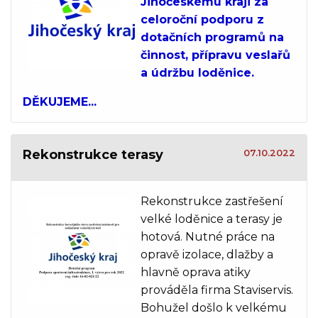
Jihočeskému kraji za
celoroční podporu z
dotačních programů na
činnost, přípravu veslařů
a údržbu loděnice.
DĚKUJEME...
Rekonstrukce terasy
07.10.2022
Rekonstrukce zastřešení
velké loděnice a terasy je
hotová. Nutné práce na
opravě izolace, dlažby a
hlavně oprava atiky
prováděla firma Staviservis.
Bohužel došlo k velkému