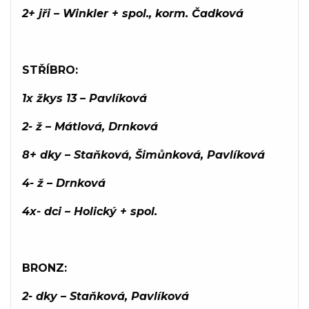
2+ jři – Winkler + spol., korm. Čadková
STŘÍBRO:
1x žkys 13 – Pavlíková
2- ž – Mátlová, Drnková
8+ dky – Staňková, Šimůnková, Pavlíková
4- ž – Drnková
4x- dci – Holický + spol.
BRONZ:
2- dky – Staňková, Pavlíková