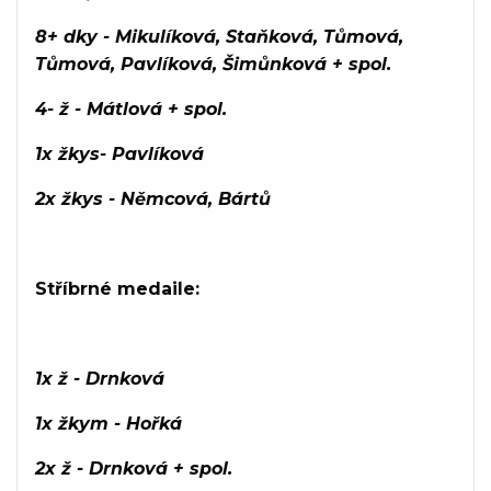
8+ dky - Mikulíková, Staňková, Tůmová,
Tůmová, Pavlíková, Šimůnková + spol.
4- ž - Mátlová + spol.
1x žkys- Pavlíková
2x žkys - Němcová, Bártů
Stříbrné medaile:
1x ž - Drnková
1x žkym - Hořká
2x ž - Drnková + spol.