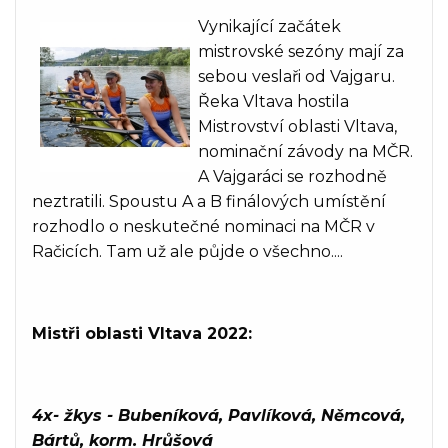
Vynikající začátek
mistrovské sezóny mají za
sebou veslaři od Vajgaru.
Řeka Vltava hostila
Mistrovství oblasti Vltava,
nominační závody na MČR.
A Vajgaráci se rozhodně
neztratili. Spoustu A a B finálových umístění
rozhodlo o neskutečné nominaci na MČR v
Račicích. Tam už ale půjde o všechno....
Mistři oblasti Vltava 2022:
4x- žkys - Bubeníková, Pavlíková, Němcová,
Bártů, korm. Hrůšová