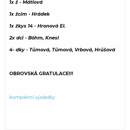
1x ž - Mátlová
1x žcim - Hrádek
1x žkys 14 - Hronová El.
2x dci - Böhm, Knesl
4- dky - Tůmová, Tůmová, Vrbová, Hrůšová
OBROVSKÁ GRATULACE!!!
kompletní výsledky