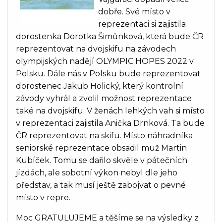
dobře. Své místo v
reprezentaci si zajistila
dorostenka Dorotka Šimůnková, která bude ČR
reprezentovat na dvojskifu na závodech
olympijských nadějí OLYMPIC HOPES 2022 v
Polsku. Dále nás v Polsku bude reprezentovat
dorostenec Jakub Holický, který kontrolní
závody vyhrál a zvolil možnost reprezentace
také na dvojskifu. V ženách lehkých vah si místo
v reprezentaci zajistila Anička Drnková. Ta bude
ČR reprezentovat na skifu. Místo náhradníka
seniorské reprezentace obsadil muž Martin
Kubíček. Tomu se dařilo skvěle v pátečních
jízdách, ale sobotní výkon nebyl dle jeho
představ, a tak musí ještě zabojvat o pevné
místo v repre.
Moc GRATULUJEME a těšíme se na výsledky z