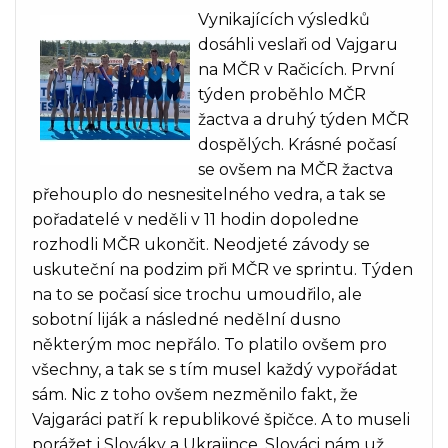
Vynikajících výsledků
dosáhli veslaři od Vajgaru
na MČR v Račicích. První
týden proběhlo MČR
žactva a druhý týden MČR
dospělých. Krásné počasí
se ovšem na MČR žactva
přehouplo do nesnesitelného vedra, a tak se
pořadatelé v neděli v 11 hodin dopoledne
rozhodli MČR ukončit. Neodjeté závody se
uskuteční na podzim při MČR ve sprintu. Týden
na to se počasí sice trochu umoudřilo, ale
sobotní liják a následné nedělní dusno
některým moc nepřálo. To platilo ovšem pro
všechny, a tak se s tím musel každý vypořádat
sám. Nic z toho ovšem nezměnilo fakt, že
Vajgaráci patří k republikové špičce. A to museli
porážet i Slováky a Ukrajince. Slováci nám už