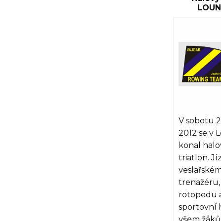
LOUN
V sobotu 24
2012 se v
konal halo
triatlon. J
veslařské
trenažéru,
rotopedu 
sportovní 
všem žák