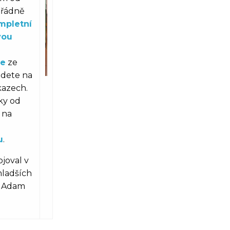
ořádně
mpletní
vou
ie
ze
jdete na
kazech.
tky od
 na
u
.
joval v
mladších
2 Adam