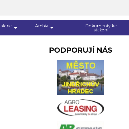
alerie
Archiv
Dokumenty ke
stažení
PODPORUJÍ NÁS