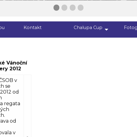
First slide details.
Second slide details.
Current Slide
Third slide details.
Fourth slide details.
bu
Kontakt
Chalupa Cup
Fotog
ké Vánoční
ery 2012
ČSOB v
h se
 2012 od
n
a regata
kých
h.
rava od
vala v