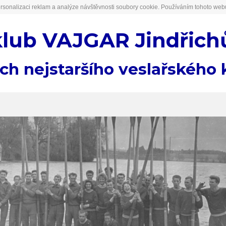
rsonalizaci reklam a analýze návštěvnosti soubory cookie. Používáním tohoto webu
klub VAJGAR Jindřich
ách nejstaršího veslařského