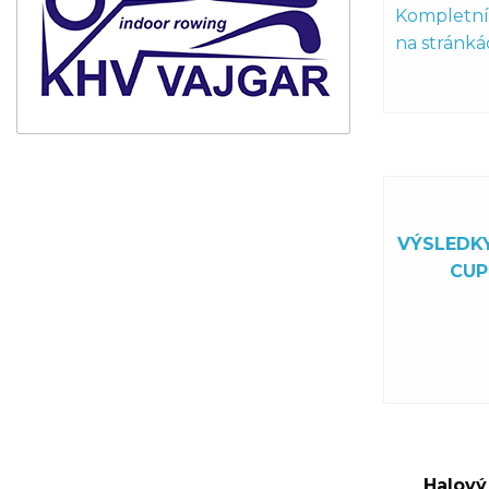
Kompletní 
na stránká
VÝSLEDK
CUP
Halový 