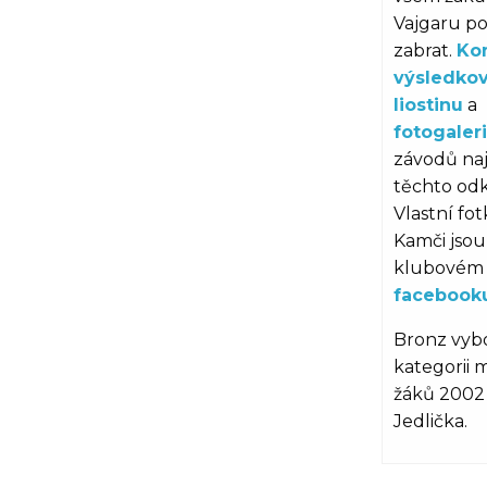
Vajgaru p
zabrat.
Ko
výsledko
liostinu
a
fotogaler
závodů na
těchto od
Vlastní fo
Kamči jsou
klubovém
facebook
Bronz vybo
kategorii 
žáků 200
Jedlička.