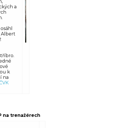
h,
ckých a
ých
h.
o
dosáhl
 Albert
ž
tříbro.
ledné
kové
sou k
í na
ČVK
.
ČP na trenažérech