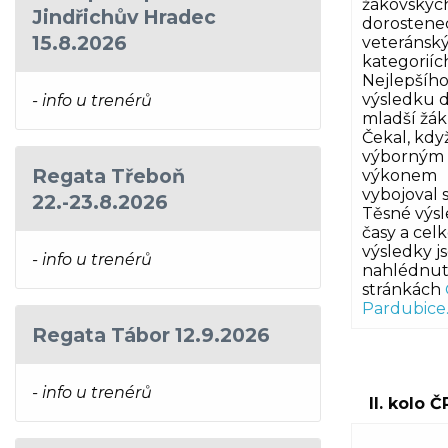
žákovskýc
Jindřichův Hradec
dorostene
15.8.2026
veteránsk
kategoriíc
Nejlepšíh
výsledku 
- info u trenérů
mladší žák
Čekal, kdy
výborným
Regata Třeboň
výkonem
vybojoval s
22.-23.8.2026
Těsné výs
časy a cel
výsledky j
- info u trenérů
nahlédnut
stránkách
Pardubice
Regata Tábor 12.9.2026
- info u trenérů
II. kolo 