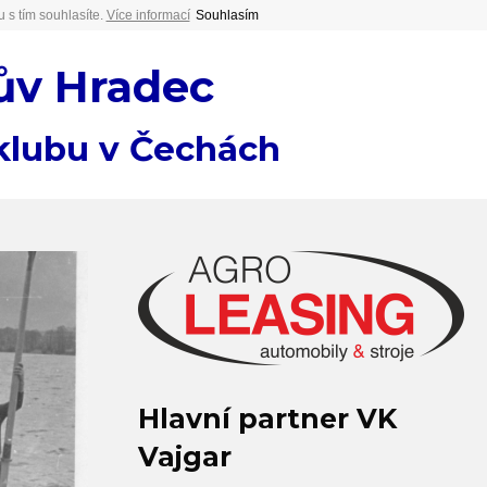
 s tím souhlasíte.
Více informací
Souhlasím
ův Hradec
 klubu v Čechách
Hlavní partner VK
Vajgar