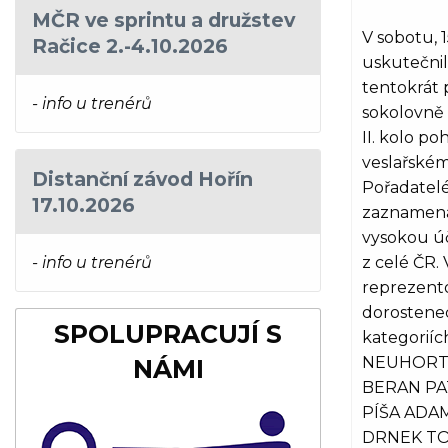
MČR ve sprintu a družstev
V sobotu, 1
Račice 2.-4.10.2026
uskutečnil
tentokrát 
- info u trenérů
sokolovně
II. kolo po
veslařském
Distanční závod Hořín
Pořadatelé
17.10.2026
zaznamenal
vysokou ú
- info u trenérů
z celé ČR.
reprezento
dorostene
SPOLUPRACUJÍ S
kategoriíc
NEUHORTO
NÁMI
BERAN PA
PÍŠA ADAM
DRNEK TO