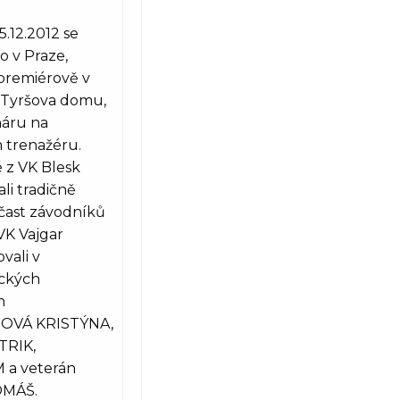
5.12.2012 se
o v Praze,
premiérově v
 Tyršova domu,
háru na
 trenažéru.
 z VK Blesk
i tradičně
čast závodníků
 VK Vajgar
vali v
ckých
h
VÁ KRISTÝNA,
TRIK,
 a veterán
MÁŠ.