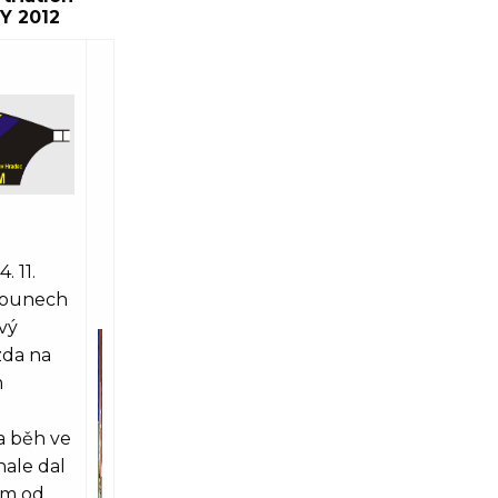
Y 2012
. 11.
 Lounech
vý
ízda na
m
a běh ve
hale dal
ům od