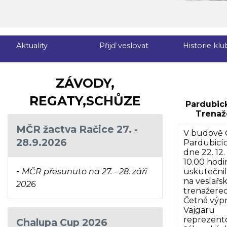
Aktuality
Přijď veslovat
Historie klu
ZÁVODY,
REGATY,SCHŮZE
Pardubic
Trenaž
MČR žactva Račice 27. -
V budově 
28.9.2026
Pardubicíc
dne 22. 12.
10.00 hodi
-
MČR přesunuto na 27. - 28. září
uskutečnil
na veslařs
2026
trenažerec
Četná výp
Vajgaru
reprezento
Chalupa Cup 2026